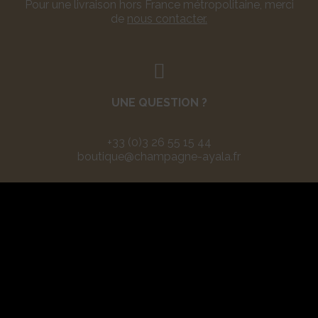
Pour une livraison hors France métropolitaine, merci
de
nous contacter.
UNE QUESTION ?
+33 (0)3 26 55 15 44
boutique@champagne-ayala.fr