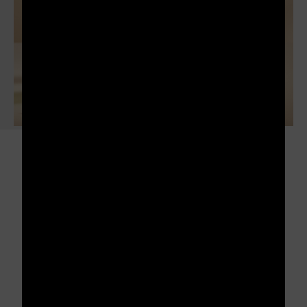
Ayala Brut
Nature
Contenant :
Bouteille
Magnum
Etui :
Avec
Sans