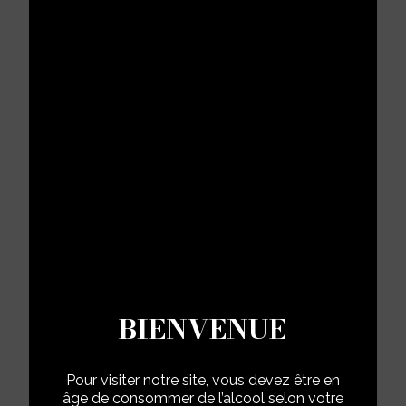
Conditionnement :
6
Vendu en carton de
6
bouteille(s)
45,00 €
/bouteille
soit
270,00
€ TTC par carton
-
+
AJOUTER AU PANIER

BIENVENUE
Pour visiter notre site, vous devez être en
âge de consommer de l’alcool selon votre