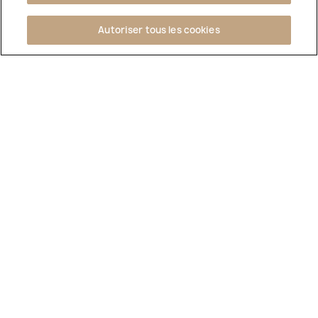
Autoriser tous les cookies
L'ABUS D'ALCOOL EST DANGEREUX POUR LA SANTÉ.