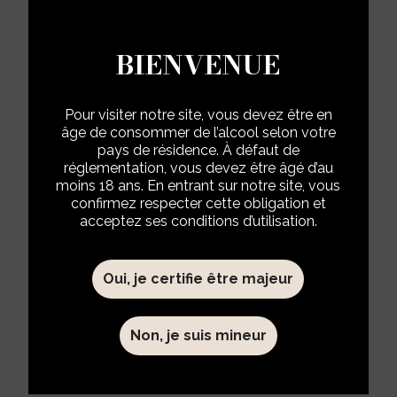
BIENVENUE
Pour visiter notre site, vous devez être en
AYALA COLLECTION N°16
âge de consommer de l’alcool selon votre
Blanc de Blancs 2016
pays de résidence. À défaut de
réglementation, vous devez être âgé d’au
moins 18 ans. En entrant sur notre site, vous
La Collection AYALA est l'illustration de la
confirmez respecter cette obligation et
vision portée par la Maison depuis sa
acceptez ses conditions d’utilisation.
fondation : la culture de la diversité des
Terroirs. C'est une collection de cuvées
Oui, je certifie être majeur
éphémères en quantité limitée et
numérotées, dévoilées à leur apogée et
Non, je suis mineur
révélant des Terroirs particuliers que le
Chef de Caves a souhaité mettre en