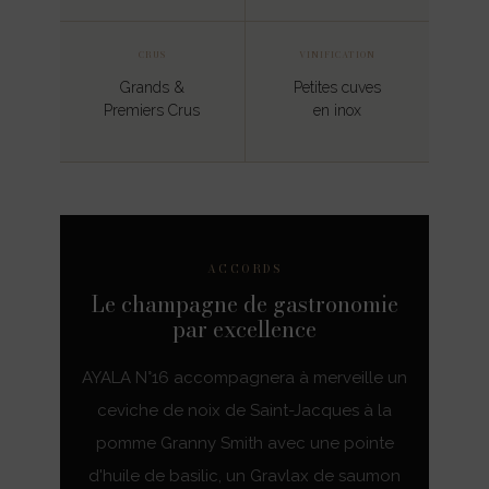
CRUS
VINIFICATION
Grands &
Petites cuves
Premiers Crus
en inox
ACCORDS
Le champagne de gastronomie
par excellence
AYALA N°16 accompagnera à merveille un
ceviche de noix de Saint-Jacques à la
pomme Granny Smith avec une pointe
d'huile de basilic, un Gravlax de saumon