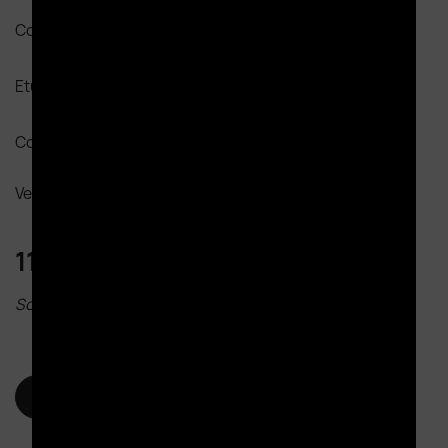
Contenant :
Bouteille
Etui :
Avec
Papier de soie
Conditionnement :
6
Vendu en carton de
6
bouteille(s)
110,00 €
TTC
/bouteille
Soit un prix au carton de
660.00
€
Quantité
-
+

AJOUTER AU PANIER