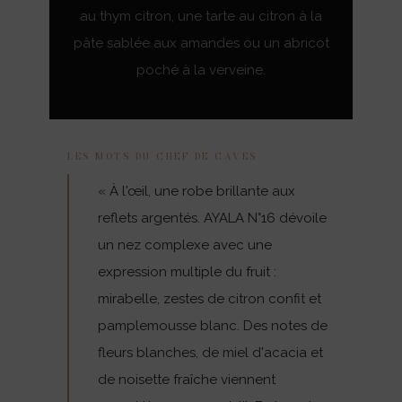
au thym citron, une tarte au citron à la
pâte sablée aux amandes ou un abricot
poché à la verveine.
LES MOTS DU CHEF DE CAVES
« À l'œil, une robe brillante aux
reflets argentés. AYALA N°16 dévoile
un nez complexe avec une
expression multiple du fruit :
mirabelle, zestes de citron confit et
pamplemousse blanc. Des notes de
fleurs blanches, de miel d'acacia et
de noisette fraîche viennent