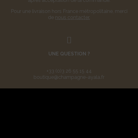
après acceptation de la commande.
Pour une livraison hors France métropolitaine, merci
de
nous contacter.
UNE QUESTION ?
+33 (0)3 26 55 15 44
boutique@champagne-ayala.fr